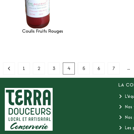
Coulis Fruits Rouges
Lire La Suite
…
1
2
3
4
5
6
7
LA CO
L'éq
Nos 
Nos 
Les 