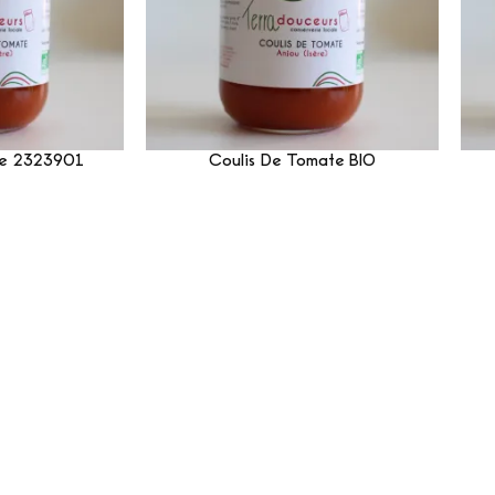
te 2323901
Coulis De Tomate BIO
Suite
Lire La Suite