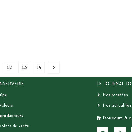
12
13
14
NSERVERIE
LE JOURNAL D
uipe
Nos recettes
valeurs
Nos actualités
producteurs
Douceurs à of
points de vente