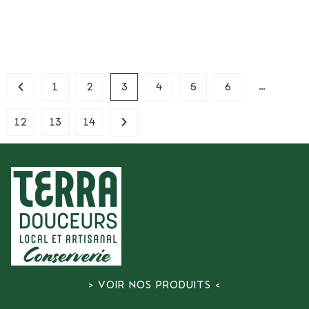
…
1
2
3
4
5
6
12
13
14
> VOIR NOS PRODUITS <