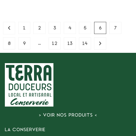
1
2
3
4
5
6
7
…
8
9
12
13
14
> VOIR NOS PRODUITS <
LA CONSERVERIE