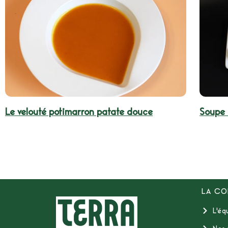
Le velouté potimarron patate douce
Soupe 
LA CO
L'éq