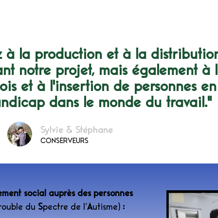
 à la production et à la distributio
nt notre projet, mais également à 
ois et à l'insertion de personnes en
andicap dans le monde du travail."
Sylvie & Stéphane
CONSERVEURS
ment social auprès des personnes
rouble du
S
pectre de l’
A
utisme)
: