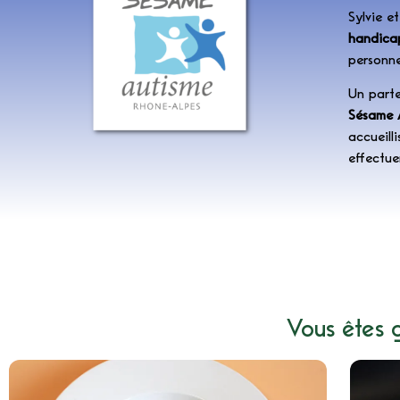
Sylvie e
handica
personn
Un parte
Sésame 
accueill
effectue
Vous êtes 