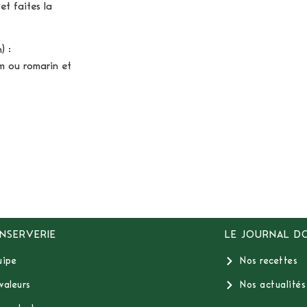
t faites la
) :
m ou romarin et
NSERVERIE
LE JOURNAL D
uipe
Nos recettes
valeurs
Nos actualités