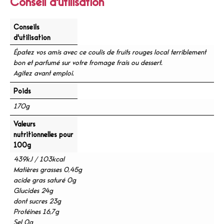
Conseil d'utilisation
Conseils
d'utilisation
Épatez vos amis avec ce coulis de fruits rouges local terriblement
bon et parfumé sur votre fromage frais ou dessert.
Agitez avant emploi.
Poids
170g
Valeurs
nutritionnelles pour
100g
439kJ / 103kcal
Matières grasses 0,45g
acide gras saturé 0g
Glucides 24g
dont sucres 23g
Protéines 16,7g
Sel 0g