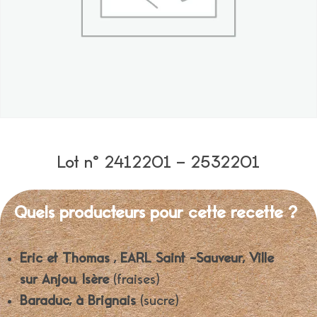
Lot n° 2412201 – 2532201
Quels producteurs pour cette recette ?
Eric et Thomas , EARL Saint -Sauveur, Ville
sur Anjou
,
Isère
(fraises)
Baraduc, à Brignais
(sucre)