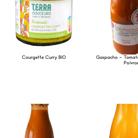
Courgette Curry BIO
Gaspacho – Tomate
Poivro
Lire La Suite
Lire La 