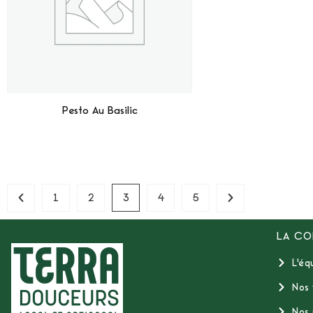
Pesto Au Basilic
Lire La Suite
1
2
3
4
5
LA CO
L'éq
Nos 
Nos 