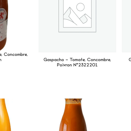
, Concombre,
n
Gaspacho – Tomate, Concombre,
G
Poivron N°2322201
Suite
Lire La Suite