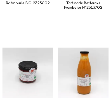
Ratatouille BIO 2323002
Tartinade Betterave
Framboise N°2313702
Lire La Suite
Lire La Suite