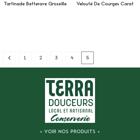
Tartinade Betterave Groseille
Velouté De Courges Carat
Lire La Suite
Lire La Suite
1
2
3
4
5
> VOIR NOS PRODUITS <