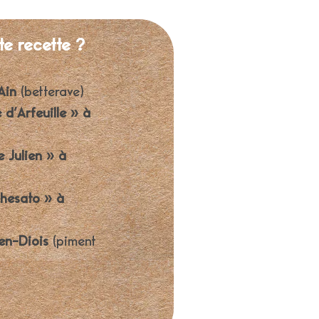
te recette ?
Ain
(betterave)
d’Arfeuille » à
e Julien » à
hesato » à
en-Diois
(piment