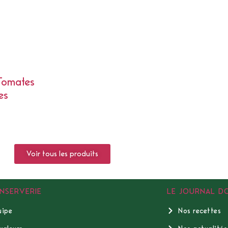
Tomates
es
Voir tous les produits
NSERVERIE
LE JOURNAL D
uipe
Nos recettes