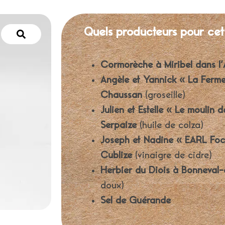
Quels producteurs pour cet
Cormorèche à Miribel dans l’
Angèle et Yannick « La Ferme 
Chaussan
(groseille)
Julien et Estelle « Le moulin d
Serpaize
(huile de colza)
Joseph et Nadine « EARL Foc
Cublize
(vinaigre de cidre)
Herbier du Diois à Bonneval-
doux)
Sel de Guérande