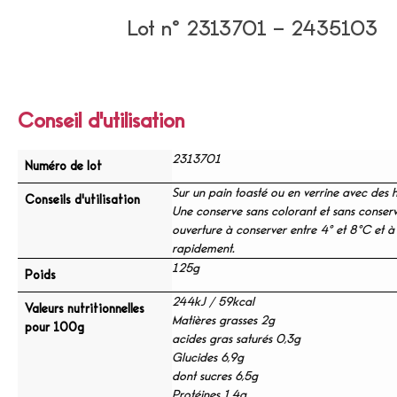
Lot n° 2313701 – 2435103
Conseil d'utilisation
2313701
Numéro de lot
Sur un pain toasté ou en verrine avec des h
Conseils d'utilisation
Une conserve sans colorant et sans conserv
ouverture à conserver entre 4° et 8°C et
rapidement.
125g
Poids
244kJ / 59kcal
Valeurs nutritionnelles
Matières grasses 2g
pour 100g
acides gras saturés 0,3g
Glucides 6,9g
dont sucres 6,5g
Protéines 1,4g