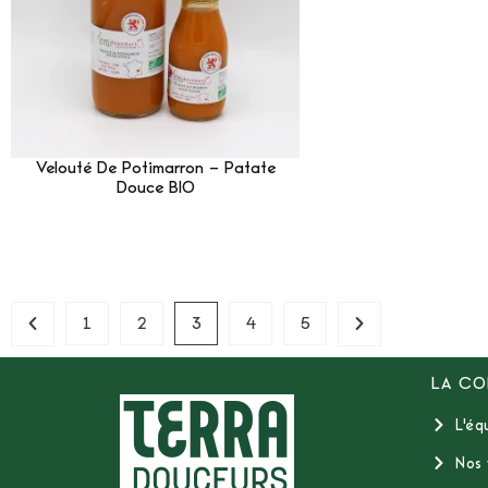
Velouté De Potimarron – Patate
Douce BIO
Lire La Suite
1
2
3
4
5
LA CO
L'éq
Nos 