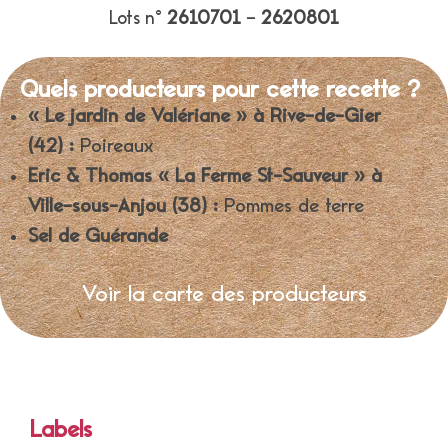
Lots n°
2610701
–
2620801
Quels producteurs pour cette recette ?
« Le jardin de Valériane » à Rive-de-Gier
(42) :
Poireaux
Eric & Thomas « La Ferme St-Sauveur » à
Ville-sous-Anjou (38) :
Pommes de terre
Sel de Guérande
Voir la carte des producteurs
Labels