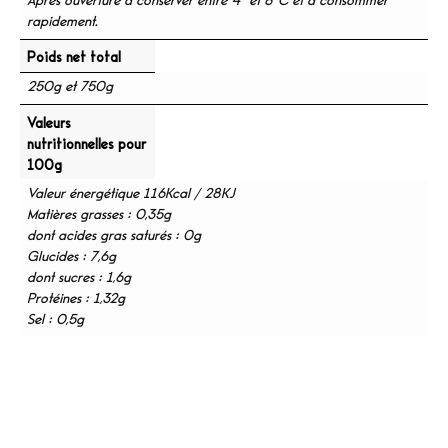
Après ouverture à conserver entre 4° et 8°C et à consommer
rapidement.
Poids net total
250g et 750g
Valeurs
nutritionnelles pour
100g
Valeur énergétique 116Kcal / 28KJ
Matières grasses : 0,35g
dont acides gras saturés : 0g
Glucides : 7,6g
dont sucres : 1,6g
Protéines : 1,32g
Sel : 0,5g