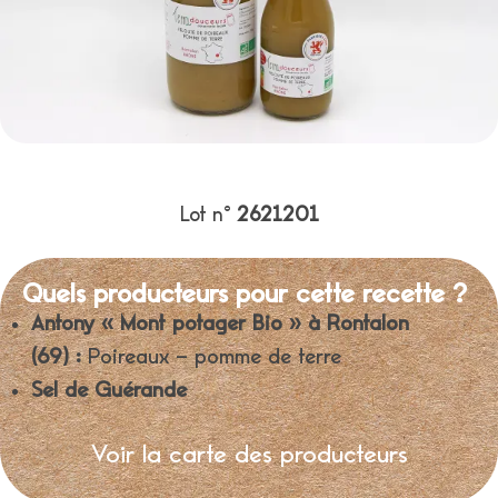
Lot n°
2621201
Quels producteurs pour cette recette ?
Antony « Mont potager Bio » à Rontalon
(69) :
Poireaux – pomme de terre
Sel de Guérande
Voir la carte des producteurs