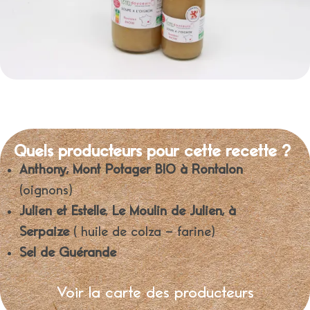
Quels producteurs pour cette recette ?
Anthony, Mont Potager BIO à Rontalon
(oignons)
Julien et Estelle
,
Le Moulin de Julien, à
Serpaize
( huile de colza – farine)
Sel de Guérande
Voir la carte des producteurs