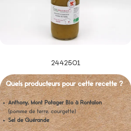
2442501
Quels producteurs pour cette recette ?
Anthony, Mont Potager Bio à Rontalon
(pomme de terre, courgette)
Sel de Guérande