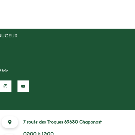
OUCEUR
frir
7 route des Troques 69630 Chaponost
07:00 à 17:00