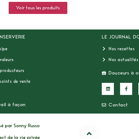
Voir tous les produits
NSERVERIE
LE JOURNAL D
uipe
Nos recettes
valeurs
Nos actualités
producteurs
Douceurs à of
points de vente
vail à façon
Contact
isé par
Sonny Russo
ect de la vie privée