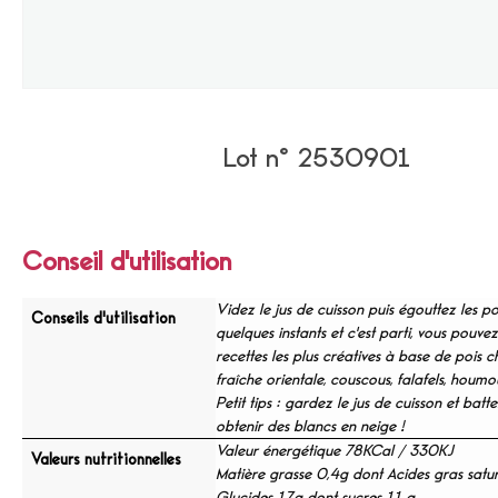
Lot n° 2530901
Conseil d'utilisation
Videz le jus de cuisson puis égouttez les po
Conseils d'utilisation
quelques instants et c'est parti, vous pouvez
recettes les plus créatives à base de pois c
fraîche orientale, couscous, falafels, houm
Petit tips : gardez le jus de cuisson et batt
obtenir des blancs en neige !
Valeur énergétique 78KCal / 330KJ
Valeurs nutritionnelles
Matière grasse 0,4g dont Acides gras satu
Glucides 17g dont sucres 11 g