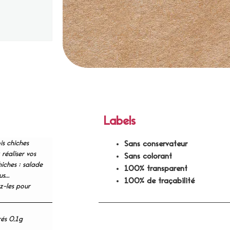
Labels
is chiches
Sans conservateur
 réaliser vos
Sans colorant
hiches : salade
100% transparent
ous…
100% de traçabilité
ez-les pour
rés 0,1g