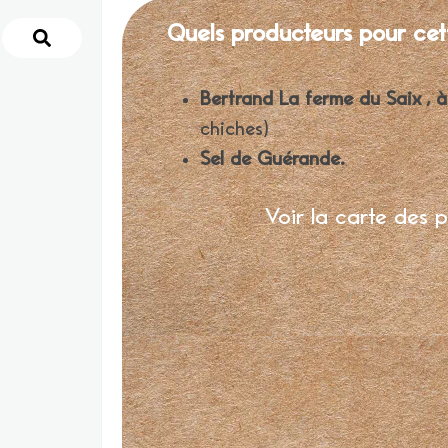
Quels producteurs pour cet
Bertrand La ferme du Saix , 
chiches)
Sel de Guérande.
Voir la carte des 