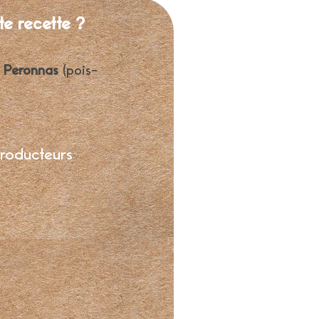
te recette ?
à Peronnas
(pois-
producteurs