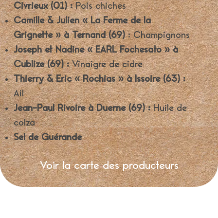
Civrieux (01) :
Pois chiches
Camille & Julien « La Ferme de la
Grignette » à Ternand (69)
: Champignons
Joseph et Nadine « EARL Fochesato » à
Cublize (69) :
Vinaigre de cidre
Thierry & Eric « Rochias » à Issoire
(63)
:
Ail
Jean-Paul Rivoire à Duerne (69) :
Huile de
colza
Sel de Guérande
Voir la carte des producteurs