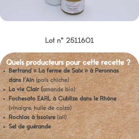
Lot n° 2511601
Quels producteurs pour cette recette ?
Bertrand « La ferme de Saix » à Peronnas
dans l’Ain
(pois chiche)
La vie Clair (
amande bio)
Fochesato EARL à Cublize dans le Rhône
(vinaigre, huile de colza)
Rochias à Issoisre
(ail)
Sel de guérande