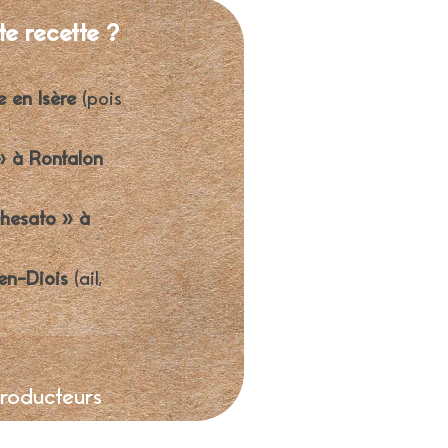
te recette ?
e en Isère
(pois
» à Rontalon
hesato » à
en-Diois
(ail,
producteurs