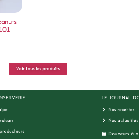
canuts
101
Voir tous les produits
NSERVERIE
LE JOURNAL D
uipe
Nos recettes
valeurs
Nos actualités
producteurs
Douceurs à of