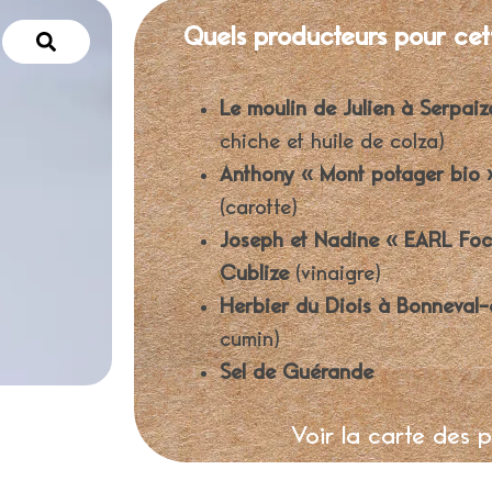
Quels producteurs pour cet
Le moulin de Julien à Serpaiz
chiche et huile de colza)
Anthony « Mont potager bio 
(carotte)
Joseph et Nadine « EARL Foc
Cublize
(vinaigre)
Herbier du Diois à Bonneval-
cumin)
Sel de Guérande
Voir la carte des 