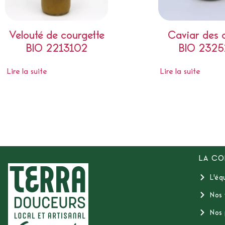
Velouté de courgette
Caviar des 
BIO 2213102
BIO 2325
Lire la suite
Lire la suite
LA CO
L'éq
Nos 
Nos 