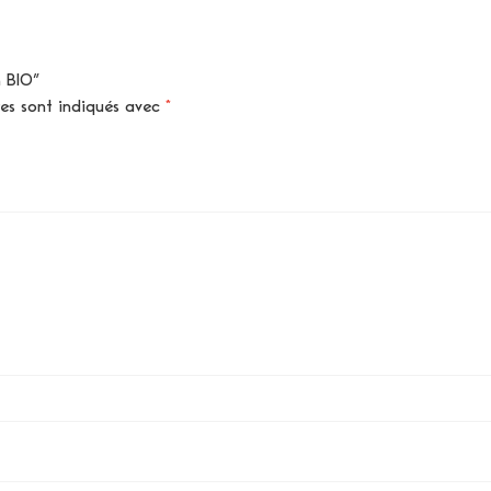
n BIO”
res sont indiqués avec
*