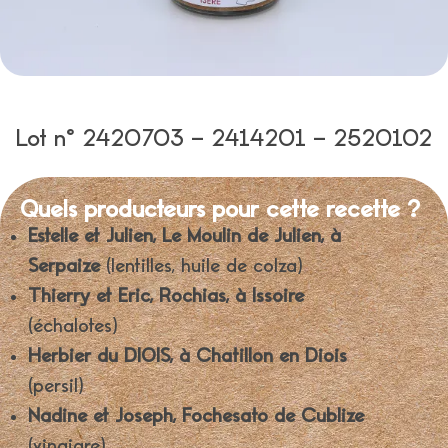
Lot n° 2420703 – 2414201 – 2520102
Quels producteurs pour cette recette ?
Estelle et Julien, Le Moulin de Julien, à
Serpaize
(lentilles, huile de colza)
Thierry et Eric, Rochias, à Issoire
(échalotes)
Herbier du DIOIS, à Chatillon en Diois
(persil)
Nadine et Joseph, Fochesato de Cublize
(vinaigre)