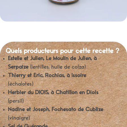
Quels producteurs pour cette recette ?
Estelle et Julien, Le Moulin de Julien, à
Serpaize
(lentilles, huile de colza)
Thierry et Eric, Rochias, à Issoire
(échalotes)
Herbier du DIOIS, à Chatillon en Diois
(persil)
Nadine et Joseph, Fochesato de Cublize
(vinaigre)
Sel de Guérande