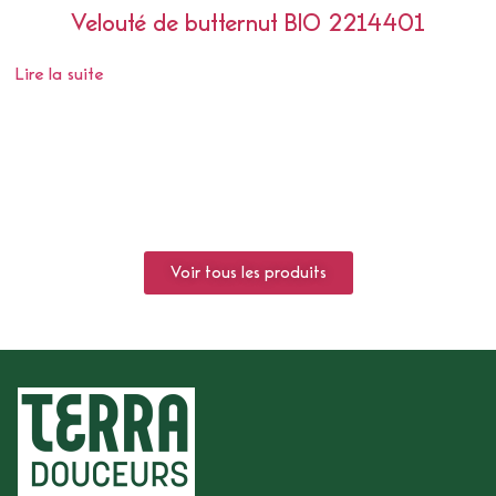
Velouté de butternut BIO 2214401
Lire la suite
Voir tous les produits