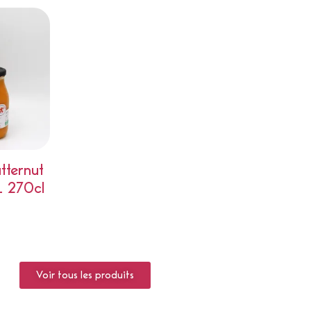
tternut
 270cl
Voir tous les produits