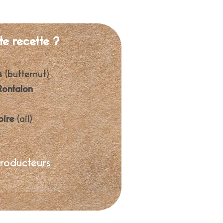
te recette ?
as
(butternut)
Rontalon
oire
(ail)
producteurs