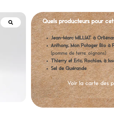
Quels producteurs pour cet
Jean-Marc MILLIAT à Orlién
Anthony, Mon Potager Bio à 
(pomme de terre, oignons)
Thierry et Eric, Rochias, à Iss
Sel de Guérande
Voir la carte des 