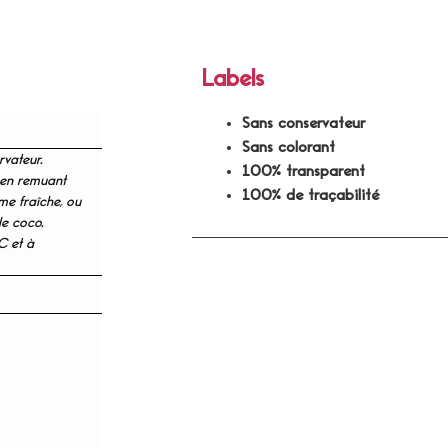
Labels
Sans conservateur
Sans colorant
vateur.
100% transparent
 en remuant
100% de traçabilité
me fraîche, ou
de coco.
C et à