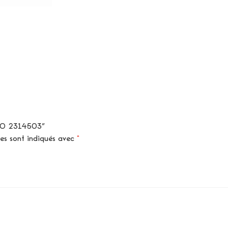
 BIO 2314503”
res sont indiqués avec
*