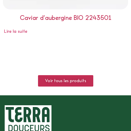
Caviar d’aubergine BIO 2243501
Lire la suite
Voir tous les produits