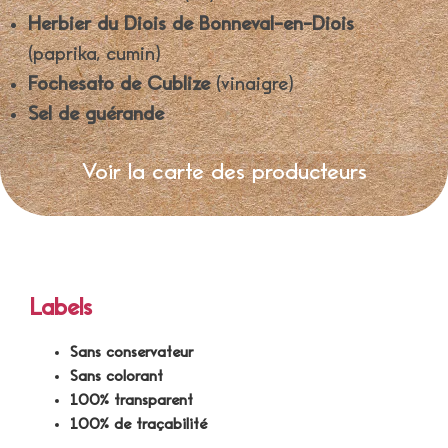
Herbier du Diois de Bonneval-en-Diois
(paprika, cumin)
Fochesato de Cublize
(vinaigre)
Sel de guérande
Voir la carte des producteurs
Labels
Sans conservateur
Sans colorant
100% transparent
100% de traçabilité