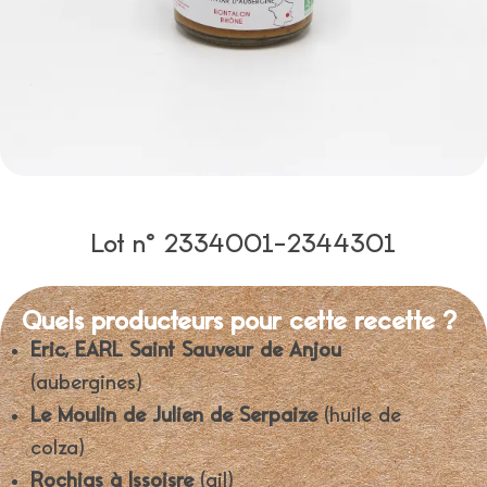
Lot n° 2334001-2344301
Quels producteurs pour cette recette ?
Eric, EARL Saint Sauveur de Anjou
(aubergines)
Le Moulin de Julien de Serpaize
(huile de
colza)
Rochias à Issoisre
(ail)