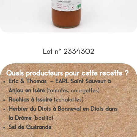
Lot n° 2334302
Quels producteurs pour cette recette ?
Eric & Thomas – EARL Saint Sauveur à
Anjou en Isère
(tomates, courgettes)
Rochias à Issoire
(échalottes)
Herbier du Diois à Bonneval en Diois dans
la Drôme
(basilic)
Sel de Guérande