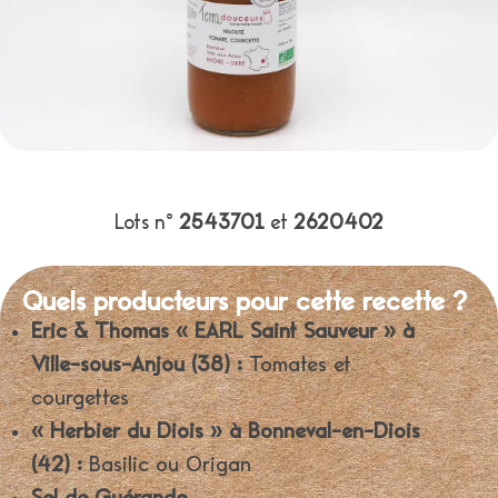
Lots n°
2543701
et
2620402
Quels producteurs pour cette recette ?
Eric & Thomas « EARL Saint Sauveur » à
Ville-sous-Anjou (38) :
Tomates et
courgettes
« Herbier du Diois » à Bonneval-en-Diois
(42) :
Basilic ou Origan