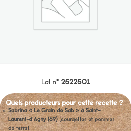
Lot n
° 2522501
Quels producteurs pour cette recette ?
Sabrina « Le Grain de Sab » à Saint-
Laurent-d’Agny (69)
(courgettes et pommes
de terre)