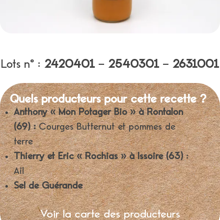
Lots n° :
2420401
–
2540301
–
2631001
Quels producteurs pour cette recette ?
Anthony « Mon Potager Bio » à Rontalon
(69) :
Courges Butternut et pommes de
terre
Thierry et Eric « Rochias » à Issoire (63)
:
Ail
Sel de Guérande
Voir la carte des producteurs