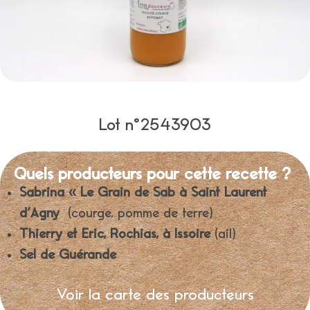
Lot n°2543903
Quels producteurs pour cette recette ?
Sabrina « Le Grain de Sab à Saint Laurent
d’Agny
(courge, pomme de terre)
Thierry et Eric, Rochias, à Issoire
(ail)
Sel de Guérande
Voir la carte des producteurs