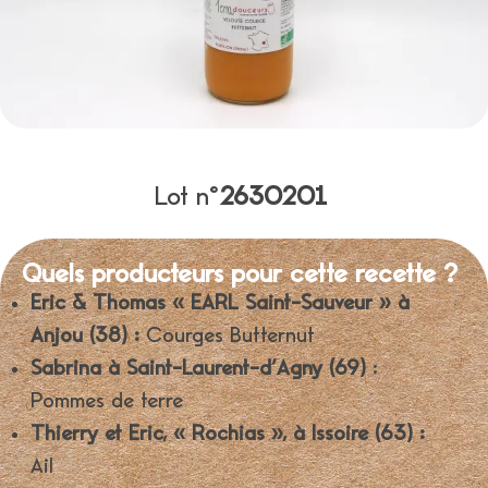
Lot n°
2630201
Quels producteurs pour cette recette ?
Eric & Thomas « EARL Saint-Sauveur » à
Anjou (38) :
Courges Butternut
Sabrina à Saint-Laurent-d’Agny (69)
:
Pommes de terre
Thierry et Eric, « Rochias », à Issoire (63) :
Ail