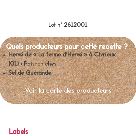
Lot n°
2612001
Quels producteurs pour cette recette ?
Hervé de « La ferme d’Hervé » à Civrieux
(01) :
Pois-chiches
Sel de Guérande
Voir la carte des producteurs
Labels