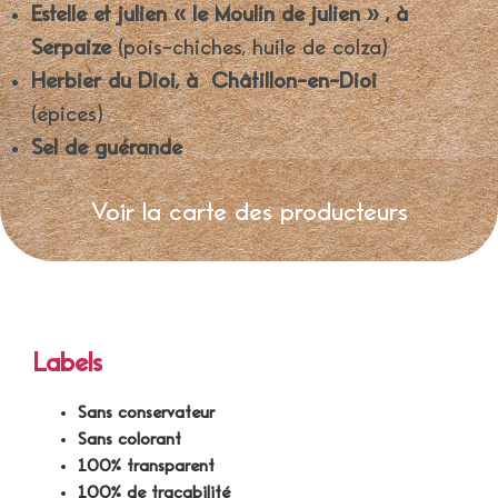
Estelle et julien « le Moulin de julien » , à
Serpaize
(pois-chiches, huile de colza)
Herbier du Dioi, à
Châtillon-en-Dioi
(épices)
Sel de guérande
Voir la carte des producteurs
Labels
Sans conservateur
Sans colorant
100% transparent
100% de traçabilité