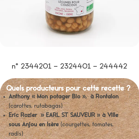
n° 2344201 – 2324401 – 244442
Quels producteurs pour cette recette ?
Anthony « Mon potager Bio », à Rontalon
(carottes, rutabagas)
Eric Rozier » EARL ST SAUVEUR » à Ville
sous Anjou en Isère
(courgettes, tomates,
radis)