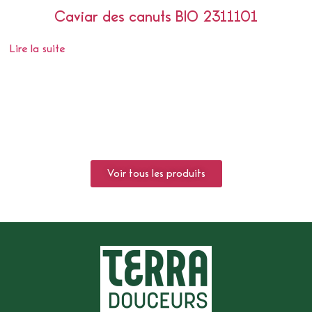
Caviar des canuts BIO 2311101
Lire la suite
Voir tous les produits