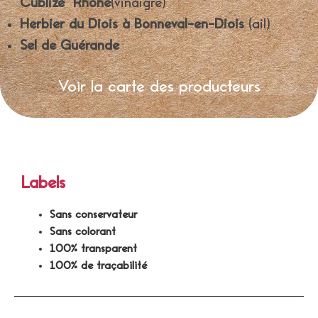
Cublize
Rhône
(vinaigre)
Herbier du Diois à Bonneval-en-Diois
(ail)
Sel de Guérande
Voir la carte des producteurs
Labels
Sans conservateur
Sans colorant
100% transparent
100% de traçabilité