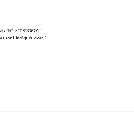
gnons BIO n°2320501”
res sont indiqués avec
*