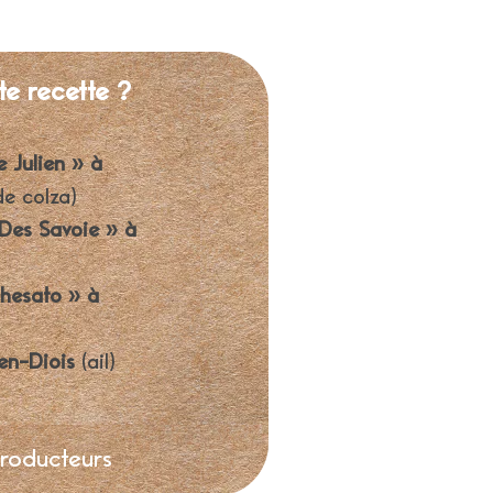
te recette ?
e Julien » à
de colza)
Des Savoie » à
hesato » à
en-Diois
(ail)
producteurs