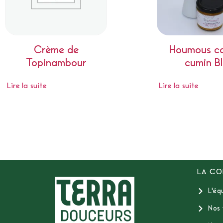
Crème de
Houmous ca
Topinambour
cumin B
Lire la suite
Lire la suite
LA CO
L'éq
Nos 