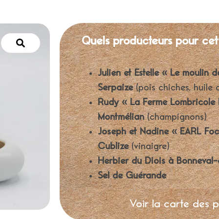
Quels producteurs pour cet
Julien et Estelle « Le moulin d
Serpaize
(pois chiches, huile 
Rudy « La Ferme Lombricole 
Montmélian
(champignons)
Joseph et Nadine « EARL Foc
Cublize
(vinaigre)
Herbier du Diois à Bonneval-
Sel de Guérande
Voir la carte des 