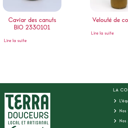
Caviar des canuts
Velouté de co
BIO 2330101
Lire la suite
Lire la suite
LA CO
L'éq
Nos 
Nos 