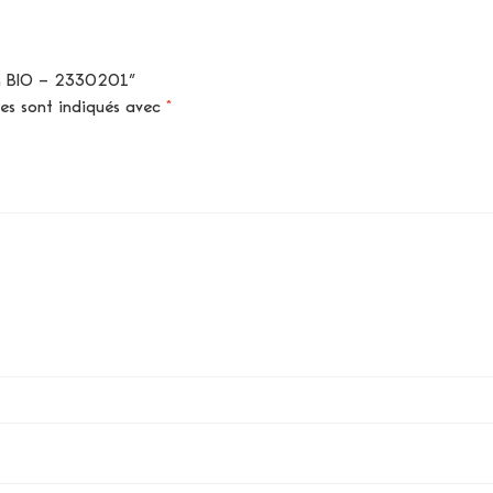
min BIO – 2330201”
res sont indiqués avec
*