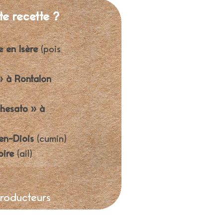
te recette ?
e en Isère
(pois
» à Rontalon
hesato » à
en-Diois
(cumin)
oire
(ail)
producteurs