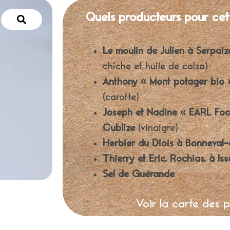
Quels producteurs pour cet
Le moulin de Julien à Serpaiz
chiche et huile de colza)
Anthony « Mont potager bio 
(carotte)
Joseph et Nadine « EARL Foc
Cublize
(vinaigre)
Herbier du Diois à Bonneval-
Thierry et Eric, Rochias, à Iss
Sel de Guérande
Voir la carte des 