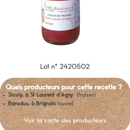
Lot n° 2420502
Quels producteurs pour cette recette ?
Sicoly, à St Laurent d’Agny
(fraises)
Baraduc, à Brignais
(sucre)
Voir la carte des producteurs