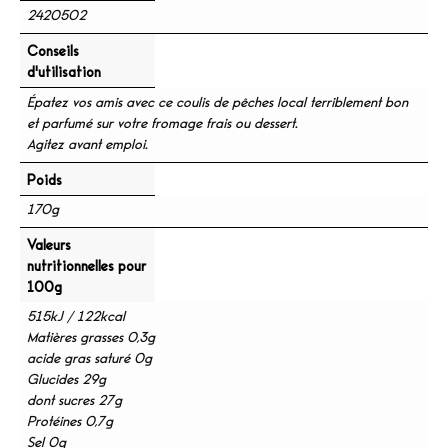
2420502
Conseils
d'utilisation
Épatez vos amis avec ce coulis de pêches local terriblement bon
et parfumé sur votre fromage frais ou dessert.
Agitez avant emploi.
Poids
170g
Valeurs
nutritionnelles pour
100g
515kJ / 122kcal
Matières grasses 0,3g
acide gras saturé 0g
Glucides 29g
dont sucres 27g
Protéines 0,7g
Sel 0g