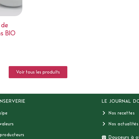
 de
s BIO
Voir tous les produits
NSERVERIE
LE JOURNAL D
uipe
Nos recettes
valeurs
Nos actualités
producteurs
Douceurs à of