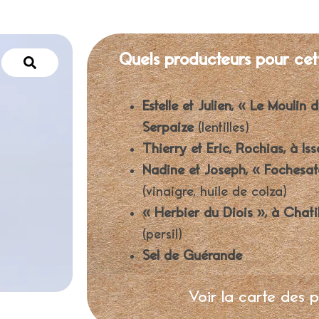
Quels producteurs pour cet
Estelle et Julien, « Le Moulin d
Serpaize
(lentilles)
Thierry et Eric, Rochias, à Iss
Nadine et Joseph, « Fochesat
(vinaigre, huile de colza)
« Herbier du Diois », à Chati
(persil)
Sel de Guérande
Voir la carte des 