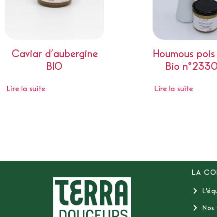
Caviar d’aubergine
Houmous pois 
BIO
Bio n°233
Lire la suite
Lire la suite
LA CO
L'éq
Nos 