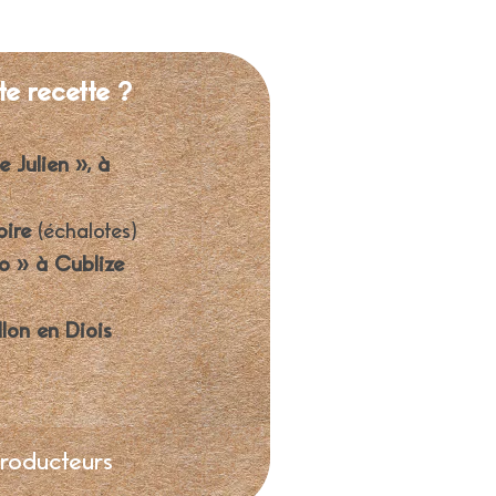
te recette ?
e Julien », à
oire
(échalotes)
o » à Cublize
llon en Diois
producteurs