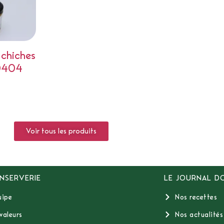
chiches
0404
Voir tous les produits
NSERVERIE
LE JOURNAL D
uipe
Nos recettes
valeurs
Nos actualités