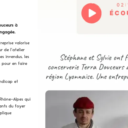
ouceurs à
engagée.
eprise valorise
 de l’atelier
es invendus, les
 pour en faire
andicap et
Rhône-Alpes qui
tants du foyer
xplique