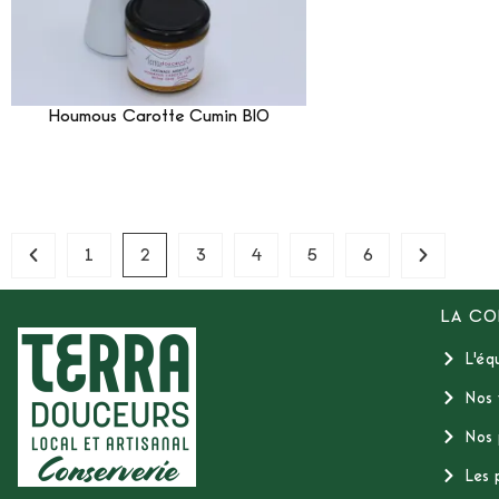
Houmous Carotte Cumin BIO
Lire La Suite
1
2
3
4
5
6
LA CO
L'éq
Nos 
Nos 
Les 