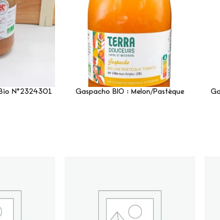
Bio N°2324301
Gaspacho BIO : Melon/Pastèque
Ga
Suite
Lire La Suite