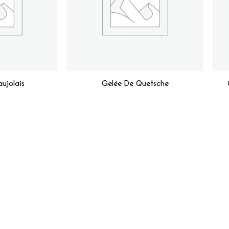
ujolais
Gelée De Quetsche
Suite
Lire La Suite