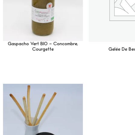
Gaspacho Vert BIO – Concombre,
Courgette
Gelée De Bea
Lire La Suite
Lire La 