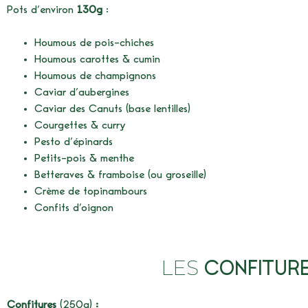
Pots d’environ
130g
:
Houmous de pois-chiches
Houmous carottes & cumin
Houmous de champignons
Caviar d’aubergines
Caviar des Canuts (base lentilles)
Courgettes & curry
Pesto d’épinards
Petits-pois & menthe
Betteraves & framboise (ou
groseille)
Crème de topinambours
Confits d’oignon
LES
CONFITURE
Confitures
(250g)
: