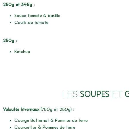
250g et 345g :
Sauce tomate & basilic
Coulis de tomate
250g :
Ketchup
LES
ET
SOUPES
Veloutés hivernaux
(750g et 250g)
:
Courge Butternut & Pommes de terre
Courgettes & Pommes de terre