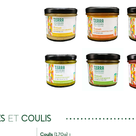
ET
S
COULIS
Coulis
(170g)
: